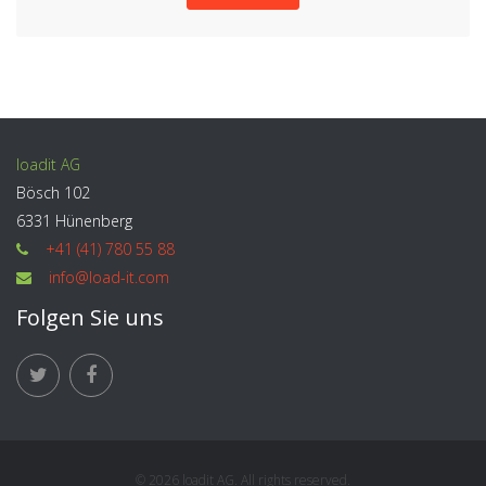
loadit AG
Bösch 102
6331 Hünenberg
+41 (41) 780 55 88
info@load-it.com
Folgen Sie uns
© 2026 loadit AG. All rights reserved.